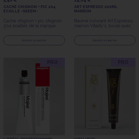
5,40 €
14,64 €
CACHE CHIGNON + PIC 204
ART ESPRESSO 200ML
ECAILLE -SKEEM-
MARRON
Cache chignon + pic chignon
Baume colorant Art Espresso
204 écailles de la marque
marron Vitality's, boule avec
Skeem
pompe de 200ml
Ajouter au panier
Ajouter au panier
PRO
PRO