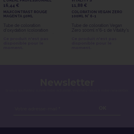
L'ORÉAL PROFESSIONNEL
VITALITY'S
16,44 €
11,88 €
MAJICONTRAST ROUGE
COLORATION VEGAN ZERO
MAGENTA 50ML
100ML N° 6-1
Tube de coloration
Tube de coloration Vegan
d'oxydation (coloration
Zero 100ml n°6-1 de Vitality's
permanente) Magicontrast
Ce produit n'est pas
Ce produit n'est pas
rouge magenta de 50ml de
disponible pour le
disponible pour le
l'Oréal Professionnel
moment.
moment.
Newsletter
Si vous souhaitez suivre notre actualité, inscrivez-vous à notre newsletter.
OK
Votre adresse-mail *