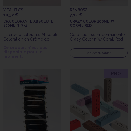
VITALITY'S
RENBOW
10,32 €
7,14 €
CR.COLORANTE ABSOLUTE
CRAZY COLOR 100ML 57
100ML N° 7-1
CORAIL RED
La crème colorante Absolute
Coloration semi-permanente
Coloration en Crème de
Crazy Color n°57 Corail Red
Vitality's 7-1 est une crème
100ml
Ce produit n'est pas
colorante avec ammoniaque
disponible pour le
longue tenue.
Ajouter au panier
moment.
PRO