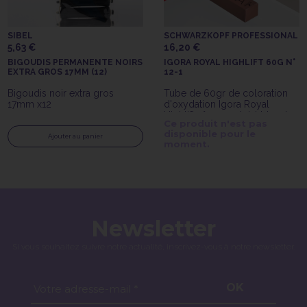
SIBEL
SCHWARZKOPF PROFESSIONAL
5,63 €
16,20 €
BIGOUDIS PERMANENTE NOIRS
IGORA ROYAL HIGHLIFT 60G N°
EXTRA GROS 17MM (12)
12-1
Bigoudis noir extra gros
Tube de 60gr de coloration
17mm x12
d'oxydation Igora Royal
Highlift n°12-1 spécial blonde
Ce produit n'est pas
cendrée Schwarzkopf
disponible pour le
Professionnal
Ajouter au panier
moment.
Newsletter
Si vous souhaitez suivre notre actualité, inscrivez-vous à notre newsletter.
OK
Votre adresse-mail *