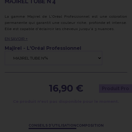
MAJIREL TUBE N°4
La gamme Majirel de L'Oréal Professionnel est une coloration
permanente qui garantit une couleur riche, profonde et intense.
Elle est capable d'éclaircir les cheveux jusqu'à 3 nuances.
Grâce à ses molécules colorantes multidimensionnelles, Majirel
EN SAVOIR +
assure une couverture complète des cheveux blancs.
Enrichie des principes actifs Ionène G et Incel, cette formule
Majirel - L'Oréal Professionnel
contribue à renforcer et prendre soin de vos cheveux, les
laissant forts et en bonne santé.
16,90 €
Produit Pro
Ce produit n'est pas disponible pour le moment.
CONSEILS D'UTILISATION
COMPOSITION