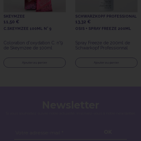
SKEYMZEE
SCHWARZKOPF PROFESSIONAL
11,50 €
13,32 €
C.SKEYMZEE 100ML N° 9
OSIS + SPRAY FREEZE 200ML
Coloration d'oxydation C. n°9
Spray Freeze de 200ml de
de Skeymzee de 100ml
Schwarkopf Professionnal
Ajouter au panier
Ajouter au panier
Newsletter
Si vous souhaitez suivre notre actualité, inscrivez-vous à notre newsletter.
OK
Votre adresse-mail *