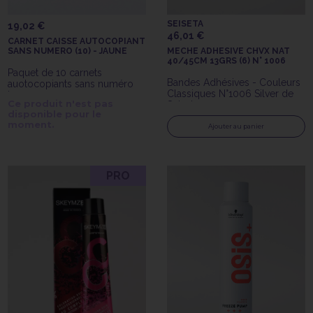
SEISETA
19,02 €
46,01 €
CARNET CAISSE AUTOCOPIANT
SANS NUMERO (10) - JAUNE
MECHE ADHESIVE CHVX NAT
40/45CM 13GRS (6) N° 1006
Paquet de 10 carnets
Bandes Adhésives - Couleurs
auotocopiants sans numéro
Classiques N°1006 Silver de
jaune
Ce produit n'est pas
Seiseta
disponible pour le
moment.
Ajouter au panier
PRO