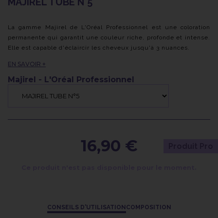
MAJIREL TUBE N°5
La gamme Majirel de L'Oréal Professionnel est une coloration
permanente qui garantit une couleur riche, profonde et intense.
Elle est capable d'éclaircir les cheveux jusqu'à 3 nuances.
Grâce à ses molécules colorantes multidimensionnelles, Majirel
EN SAVOIR +
assure une couverture complète des cheveux blancs.
Enrichie des principes actifs Ionène G et Incel, cette formule
Majirel - L'Oréal Professionnel
contribue à renforcer et prendre soin de vos cheveux, les
laissant forts et en bonne santé.
16,90 €
Produit Pro
Ce produit n'est pas disponible pour le moment.
CONSEILS D'UTILISATION
COMPOSITION