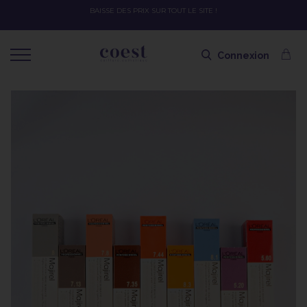
OFFRE SPÉCIALE SOLAIRE SKEYMZEE ! SOIN HYDRATANT + SPRAY + SH
SHAMPOING OFFERT AVEC LE CODE SOLAIRE
Connexion