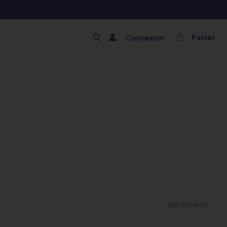
NG OFFERT AVEC LE CODE SOLAIRE
Panier
Connexion
REF 702.6-23