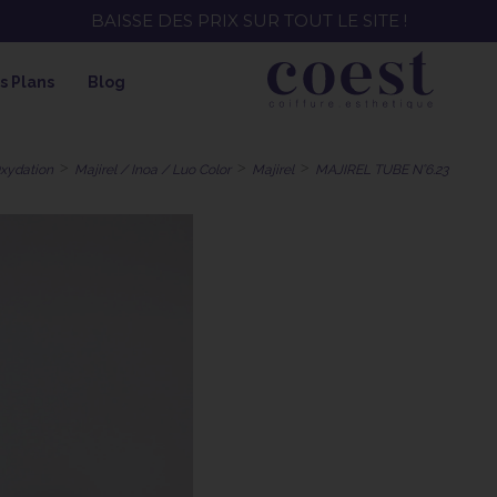
EE ! SOIN HYDRATANT + SPRAY + SHAMPOING = SHAMPOI
s Plans
Blog
Oxydation
Majirel / Inoa / Luo Color
Majirel
MAJIREL TUBE N°6.23