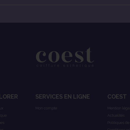
LORER
SERVICES EN LIGNE
COEST
ux
Mon compte
Mention léga
ique
Actualités
es
Politiques de
es
Conditions g