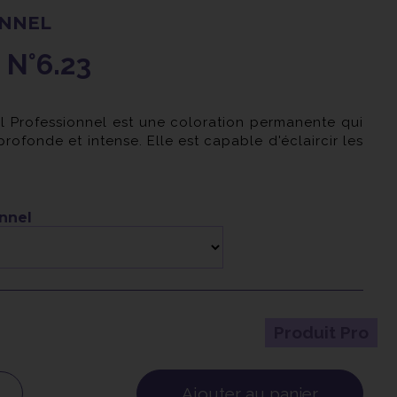
ONNEL
N°6.23
l Professionnel est une coloration permanente qui
profonde et intense. Elle est capable d'éclaircir les
orantes multidimensionnelles, Majirel assure une
heveux blancs.
ifs Ionène G et Incel, cette formule contribue à
onnel
 vos cheveux, les laissant forts et en bonne santé.
Produit Pro
Ajouter au panier