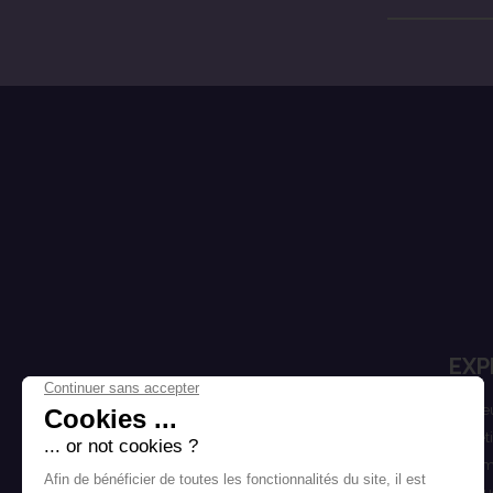
EXP
Cheve
Esthét
Homm
Marqu