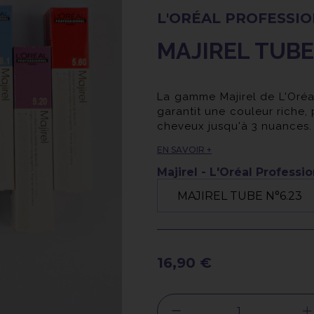
L'ORÉAL PROFESSI
MAJIREL TUBE 
La gamme Majirel de L'Oréa
garantit une couleur riche, 
cheveux jusqu'à 3 nuances.
Grâce à ses molécules col
EN SAVOIR +
couverture complète des c
Enrichie des principes act
Majirel - L'Oréal Professi
renforcer et prendre soin de
16,90 €