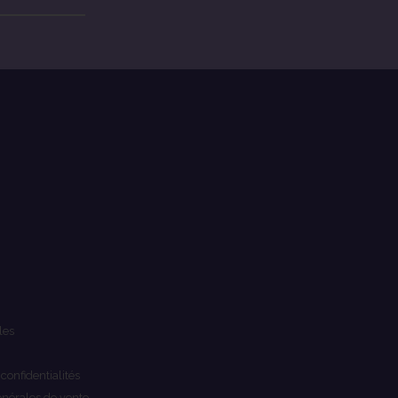
les
 confidentialités
énérales de vente