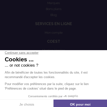
Marques
Bons plans
Blog
SERVICES EN LIGNE
Mon compte
COEST
Mention légales
Actualités
Politiques de confidentialités
Conditions générales de vente
.
.
-
Mentions légales
Contact
Modifier les cookies
Agence Boondooa