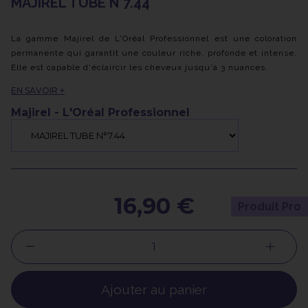
MAJIREL TUBE N°7.44
La gamme Majirel de L'Oréal Professionnel est une coloration
permanente qui garantit une couleur riche, profonde et intense.
Elle est capable d'éclaircir les cheveux jusqu'à 3 nuances.
Grâce à ses molécules colorantes multidimensionnelles, Majirel
EN SAVOIR +
assure une couverture complète des cheveux blancs.
Enrichie des principes actifs Ionène G et Incel, cette formule
Majirel - L'Oréal Professionnel
contribue à renforcer et prendre soin de vos cheveux, les
laissant forts et en bonne santé.
16,90 €
Produit Pro
Ajouter au panier