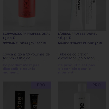
SCHWARZKOPF PROFESSIONAL
L'ORÉAL PROFESSIONNEL
15,00 €
16,44 €
OXYDANT IGORA 30V 1000ML
MAJICONTRAST CUIVRE 50ML
Oxydant Igora 30 volumes de
Tube de coloration
1000ml/1 litre de
d'oxydation (coloration
Schwarzkopf Professionnal
permanente) Magicontrast
Ce produit n'est pas
Ce produit n'est pas
cuivre de 50ml de l'Oréal
disponible pour le
disponible pour le
Professionnel
moment.
moment.
PRO
PRO