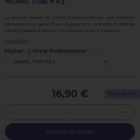
MAJIREL TUBE N°8.3
La gamme Majirel de L'Oréal Professionnel est une coloration
permanente qui garantit une couleur riche, profonde et intense.
Elle est capable d'éclaircir les cheveux jusqu'à 3 nuances.
Grâce à ses molécules colorantes multidimensionnelles, Majirel
EN SAVOIR +
assure une couverture complète des cheveux blancs.
Enrichie des principes actifs Ionène G et Incel, cette formule
Majirel - L'Oréal Professionnel
contribue à renforcer et prendre soin de vos cheveux, les
laissant forts et en bonne santé.
16,90 €
Produit Pro
Ajouter au panier