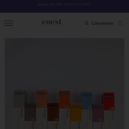
OFFRE SPÉCIALE SOLAIRE SKEYMZEE ! SOIN HYDRATANT + SPRAY + SH
SHAMPOING OFFERT AVEC LE CODE SOLAIRE
Connexion