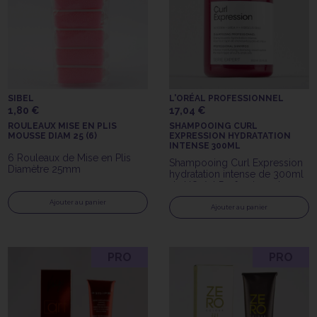
SIBEL
L'ORÉAL PROFESSIONNEL
1,80 €
17,04 €
ROULEAUX MISE EN PLIS
SHAMPOOING CURL
MOUSSE DIAM 25 (6)
EXPRESSION HYDRATATION
INTENSE 300ML
6 Rouleaux de Mise en Plis
Shampooing Curl Expression
Diamètre 25mm
hydratation intense de 300ml
de L'Oréal Professionnel pour
les cheveux bouclés ou
Ajouter au panier
crépus
Ajouter au panier
PRO
PRO