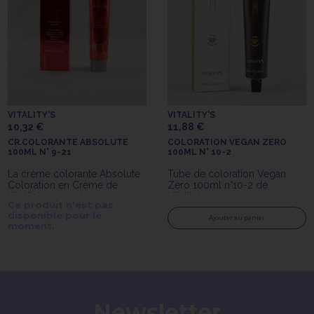
VITALITY'S
VITALITY'S
10,32 €
11,88 €
CR.COLORANTE ABSOLUTE
COLORATION VEGAN ZERO
100ML N° 9-21
100ML N° 10-2
La crème colorante Absolute
Tube de coloration Vegan
Coloration en Crème de
Zero 100ml n°10-2 de
Vitality's 3-21 est une crème
Vitality's
Ce produit n'est pas
colorante avec ammoniaque
disponible pour le
longue tenue.
Ajouter au panier
moment.
Newsletter