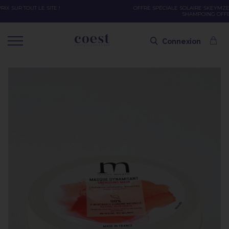
OFFRE SPÉCIALE SOLAIRE SKEYMZEE ! SOIN HYDRATANT + SPRAY + SHAMPOING =
SHAMPOING OFFERT AVEC LE CODE SOLAIRE
Connexion