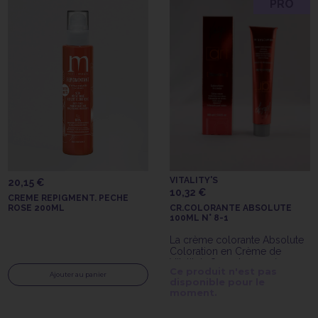
PRO
VITALITY'S
20,15 €
10,32 €
CREME REPIGMENT. PECHE
ROSE 200ML
CR.COLORANTE ABSOLUTE
100ML N° 8-1
La crème colorante Absolute
Coloration en Crème de
Vitality's 8-1 est une crème
Ce produit n'est pas
colorante avec ammoniaque
Ajouter au panier
disponible pour le
longue tenue.
moment.