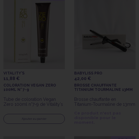
VITALITY'S
BABYLISS PRO
11,88 €
42,00 €
COLORATION VEGAN ZERO
BROSSE CHAUFFANTE
100ML N° 7-9
TITANIUM TOURMALINE 13MM
Tube de coloration Vegan
Brosse chauffante en
Zero 100ml n°7-9 de Vitality's
Titanium-Tourmaline de 13mm
Ce produit n'est pas
disponible pour le
Ajouter au panier
moment.