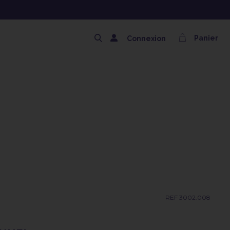
NG OFFERT AVEC LE CODE SOLAIRE
Panier
Connexion
REF 3002.008