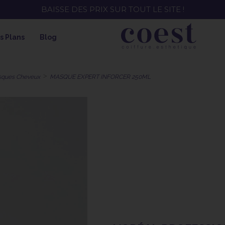
EE ! SOIN HYDRATANT + SPRAY + SHAMPOING = SHAMPOI
s Plans
Blog
ques Cheveux
MASQUE EXPERT INFORCER 250ML