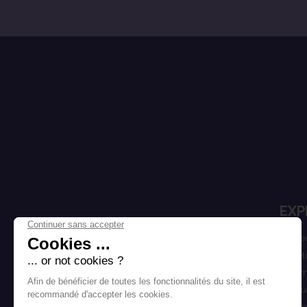
EXP
Cheve
Esthét
Homm
Marqu
Bons p