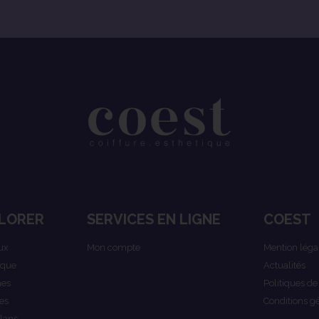
LORER
SERVICES EN LIGNE
COEST
ux
Mon compte
Mention léga
ique
Actualités
es
Politiques de
es
Conditions g
lans