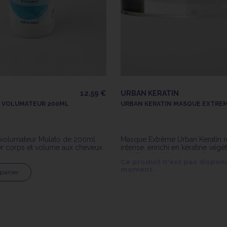
12,59 €
URBAN KERATIN
 VOLUMATEUR 200ML
URBAN KERATIN MASQUE EXTRE
volumateur Mulato de 200ml
Masque Extrême Urban Keratin r
r corps et volume aux cheveux
intense, enrichi en kératine végét
protéine de blé de 200ml
Ce produit n'est pas disponi
moment.
 panier