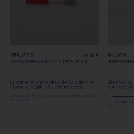
VITALITY'S
10,32 €
MULATO
CR.COLORANTE ABSOLUTE 100ML N° 6-5
SHAMPOOING
La crème colorante Absolute Coloration en
Shampooing 
Crème de Vitality's 6-5 est une crème
pour redonne
colorante avec ammoniaque longue tenue.
fins.
Ce produit n'est pas disponible pour le
moment.
Ajouter au