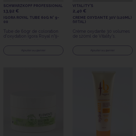
SCHWARZKOPF PROFESSIONAL
VITALITY'S
13,92 €
2,40 €
IGORA ROYAL TUBE 60G N° 9-
CREME OXYDANTE 30V (120ML)
00
(VITAL)
Tube de 60gr de coloration
Crème oxydante 30 volumes
d'oxydation Igora Royal n°9-
de 120ml de Vitality's.
00 blond très clair naturel
extra Schwarzkopf
Professionnal
Ajouter au panier
Ajouter au panier