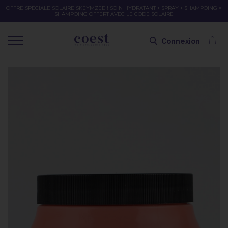
OFFRE SPÉCIALE SOLAIRE SKEYMZEE ! SOIN HYDRATANT + SPRAY + SHAMPOING =
SHAMPOING OFFERT AVEC LE CODE SOLAIRE
Connexion