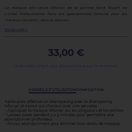
Le masque anti-casse Inforcer de la gamme Série Expert de
L'Oréal Professionnel Paris est spécialement formulé pour les
cheveux cassants, secs et abîmés.
Sa formule est enrichie en vitamine B6 et en biotine, qui ont des
EN SAVOIR +
propriétés bénéfiques pour la santé des cheveux. La vitamine
B6 stimule la production d'acides aminés, essentiels à la
formation de la kératine, tandis que la biotine augmente
33,00 €
l'élasticité de la fibre capillaire et lui redonne de la vitalité.
Ce masque anti-casse agit de manière intense et immédiate,
lorsqu'il est utilisé avec la routine complète Série Expert
Ce produit n'est pas disponible pour le moment.
Inforcer, comprenant le shampooing et le masque. Dès la
première utilisation, les cheveux deviennent plus forts, doux,
résistants et faciles à démêler.
Grâce à ses propriétés réparatrices et fortifiantes, ce masque
CONSEILS D'UTILISATION
COMPOSITION
aide à réduire la casse des cheveux au fil du temps en
améliorant leur santé et leur apparence globale.
Après avoir effectué un shampooing avec le shampooing
Inforcer et essoré vos cheveux avec une serviette :
- Appliquez le masque Inforcer sur les longueurs et les pointes.
- Laissez poser pendant 3 à 5 minutes pour permettre une
absorption en profondeur.
- Rincez abondamment pour éliminer tout résidu de masque.