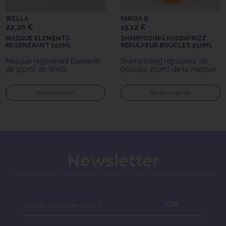
WELLA
FARIDA B
22,20 €
15,12 €
MASQUE ELEMENTS
SHAMPOOING HYDRAFRIZZ
REGENERANT 150ML
REPULPEUR BOUCLES 250ML
Masque régénérant Elements
Shampooing repulpeur de
de 150ml de Wella
boucles 250ml de la marque
Professionals
Farida B
Ajouter au panier
Ajouter au panier
Newsletter
Si vous souhaitez suivre notre actualité, inscrivez-vous à notre newsletter.
OK
Votre adresse-mail *