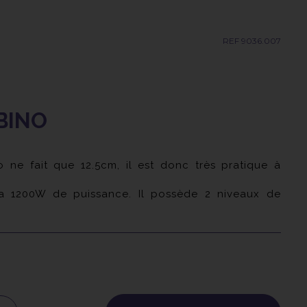
REF 9036.007
BINO
ne fait que 12.5cm, il est donc très pratique à
il a 1200W de puissance. Il possède 2 niveaux de
pérature.
ltage", c’est-à-dire qu'il a un bouton de sélection
 1.80m et il possède un anneau de suspension pour
 pour faciliter l'entretien.
ur et un embout concentrateur.