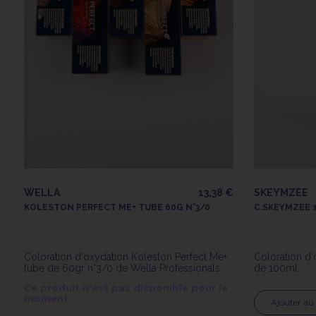
WELLA
13,38 €
SKEYMZEE
KOLESTON PERFECT ME+ TUBE 60G N°3/0
C.SKEYMZEE 1
Coloration d'oxydation Koleston Perfect Me+
Coloration d
tube de 60gr n°3/0 de Wella Professionals
de 100ml
Ce produit n'est pas disponible pour le
moment.
Ajouter au