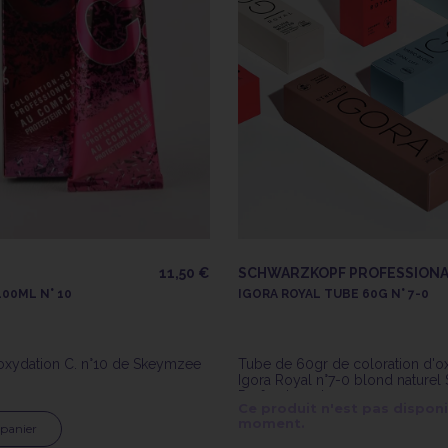
11,50 €
SCHWARZKOPF PROFESSION
00ML N° 10
IGORA ROYAL TUBE 60G N° 7-0
'oxydation C. n°10 de Skeymzee
Tube de 60gr de coloration d'o
Igora Royal n°7-0 blond naturel
Professionnal
Ce produit n'est pas disponi
moment.
 panier