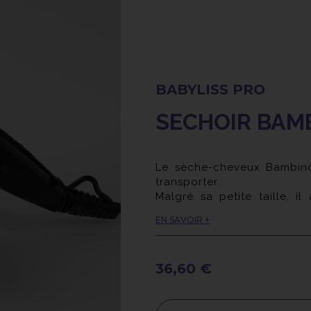
BABYLISS PRO
SECHOIR BAM
Le sèche-cheveux Bambino 
transporter.
Malgré sa petite taille, 
vitesse et 2 niveaux de tem
EN SAVOIR +
Ce sèche cheveux est "bi-vo
du voltage. Le cordon fait
le ranger plus facilement.
36,60 €
Le filtre arrière est amovible
Il est livré avec un diffuse