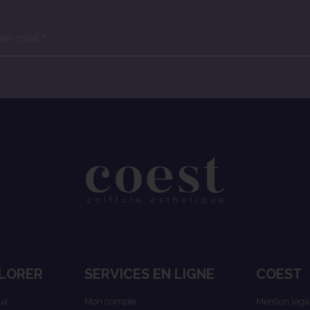
se-mail *
LORER
SERVICES EN LIGNE
COEST
ux
Mon compte
Mention léga