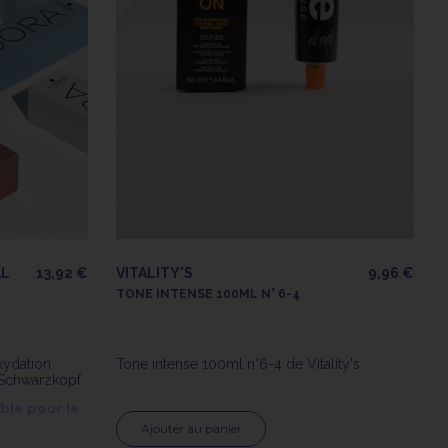
AL
13,92 €
VITALITY'S
9,96 €
TONE INTENSE 100ML N° 6-4
xydation
Tone intense 100ml n°6-4 de Vitality's
 Schwarzkopf
ble pour le
Ajouter au panier