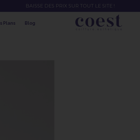
EE ! SOIN HYDRATANT + SPRAY + SHAMPOING = SHAMPOI
s Plans
Blog