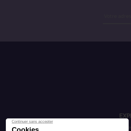
Votre adres
EXP
Cheve