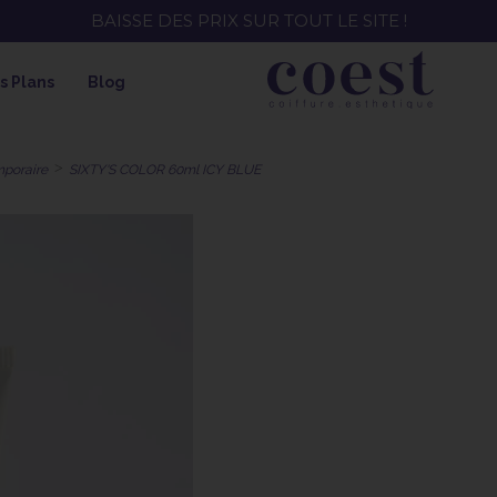
SKEYMZEE ! SOIN HYDRATANT + SPRAY + SHAMPOING = 
s Plans
Blog
mporaire
SIXTY'S COLOR 60ml ICY BLUE