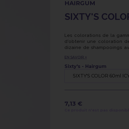
HAIRGUM
SIXTY'S COLO
Les colorations de la gam
d'obtenir une coloration d
dizaine de shampooings av
de la marque sont mélangea
EN SAVOIR +
Sixty's - Hairgum
7,13 €
Ce produit n'est pas disponib