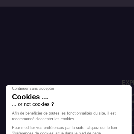
EXP
Cheve
Esthét
Homm
Marqu
Bons p
Blog