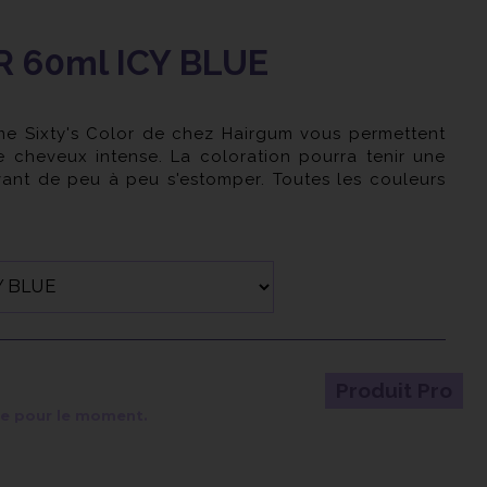
R 60ml ICY BLUE
me Sixty's Color de chez Hairgum vous permettent
e cheveux intense. La coloration pourra tenir une
ant de peu à peu s'estomper. Toutes les couleurs
bles pour des looks colorés et originaux.
Produit Pro
le pour le moment.