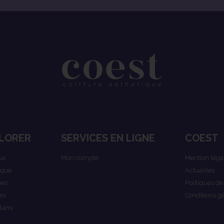
LORER
SERVICES EN LIGNE
COEST
ux
Mon compte
Mention léga
ique
Actualités
es
Politiques de
es
Conditions g
lans