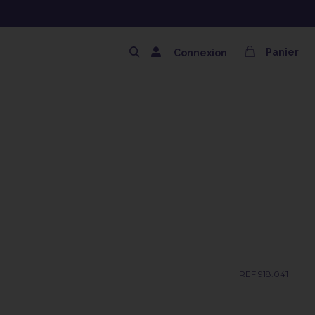
SHAMPOING OFFERT AVEC LE CODE SOLAIRE
Panier
Connexion
REF 918.041