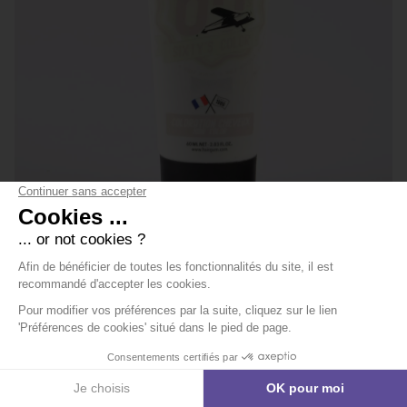
REF 918.031
HAIRGUM
SIXTY'S COLOR 60ml SILVER PINK