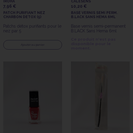
IROHA
CALÉSENS
7,96 €
10,20 €
PATCH PURIFIANT NEZ
BASE VERNIS SEMI PERM.
CHARBON DETOX (5)
B.LACK SANS HEMA 6ML
Patchs détox purifiants pour le
Base vernis semi-permanent
nez par 5
B.LACK Sans Hema 6ml
Ce produit n'est pas
disponible pour le
Ajouter au panier
moment.