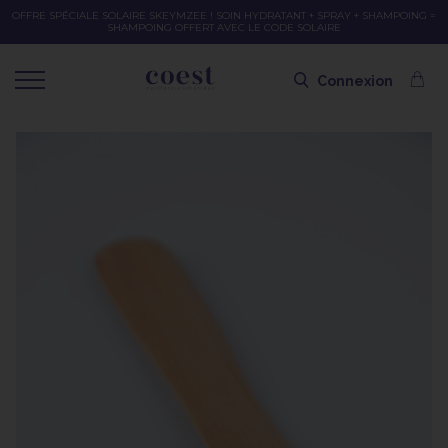
OFFRE SPÉCIALE SOLAIRE SKEYMZEE ! SOIN HYDRATANT + SPRAY + SHAMPOING =
SHAMPOING OFFERT AVEC LE CODE SOLAIRE
Connexion