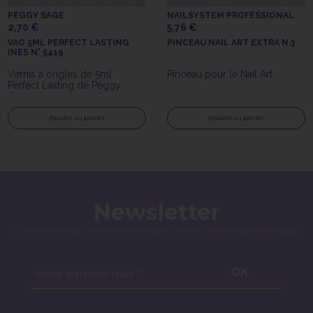
PEGGY SAGE
NAILSYSTEM PROFESSIONAL
2,70 €
5,76 €
VAO 5ML PERFECT LASTING
PINCEAU NAIL ART EXTRA N.3
INES N° 5419
Vernis à ongles de 5ml
Pinceau pour le Nail Art
Perfect Lasting de Peggy
Sage couleur Ines n°5419
Ajouter au panier
Ajouter au panier
Newsletter
Si vous souhaitez suivre notre actualité, inscrivez-vous à notre newsletter.
OK
Votre adresse-mail *