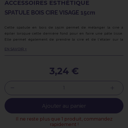
ACCESSOIRES ESTHÉTIQUE
SPATULE BOIS CIRE VISAGE 15cm
Cette spatule en bois de 15cm permet de mélanger la cire à
épiler lorsque cette dernière fond pour en faire une pâte lisse.
Elle permet également de prendre la cire et de l'étaler sur la
peau lors de l'épilation. Cette spatule en bois est idéale pour
EN SAVOIR +
l'application de la cire sur le visage.
3,24 €
Ajouter au panier
Il ne reste plus que 1 produit, commandez
rapidement !