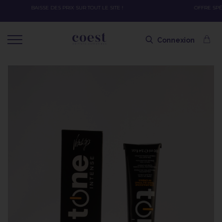
OFFRE SPÉCIALE SOLAIRE SKEYMZEE ! SOIN HYDRATANT + SPRAY + SHAMPOING =
SHAMPOING OFFERT AVEC LE CODE SOLAIRE
Connexion