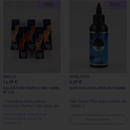
PRO
PRO
WELLA
VITALITY'S
13,38 €
9,36 €
KOLESTON PERFECT ME+ 60ML
HAIR COLOR PLUS BLEU 100ML
N° 7/0
Coloration d'oxydation
Hair Color Plus bleu 100ml de
Koleston Perfect Me+ tube de
Vitality's
60gr n°7/0 de Wella
Ce produit n'est pas
Professionals
disponible pour le
Ajouter au panier
moment.