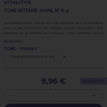
VITALITY'S
TONE INTENSE 100ML N° 6-4
La coloration Tone intense est une coloration sans ammoniaque
pour ne pas sensibiliser les cheveux lors de l'application. Elle
apportera de la brillance aux cheveux. Cette coloration couvre
jusqu'à 70% des cheveux blancs et s'estompe au fil des lavages
EN SAVOIR +
sans effet racine. A utiliser exclusivement avec les activateurs
Tone 6 et 13 volumes.
TONE - Vitality's
9,96 €
Produit Pro