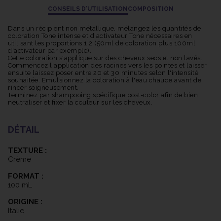
CONSEILS D'UTILISATION
COMPOSITION
Dans un récipient non métallique, mélangez les quantités de
coloration Tone intense et d'activateur Tone nécessaires en
utilisant les proportions 1:2 (50ml de coloration plus 100ml
d'activateur par exemple).
Cette coloration s'applique sur des cheveux secs et non lavés.
Commencez l'application des racines vers les pointes et laisser
ensuite laissez poser entre 20 et 30 minutes selon l'intensité
souhaitée. Emulsionnez la coloration à l'eau chaude avant de
rincer soigneusement.
Terminez par shampooing spécifique post-color afin de bien
neutraliser et fixer la couleur sur les cheveux.
DÉTAIL
TEXTURE :
Crème
FORMAT :
100 mL
ORIGINE :
Italie