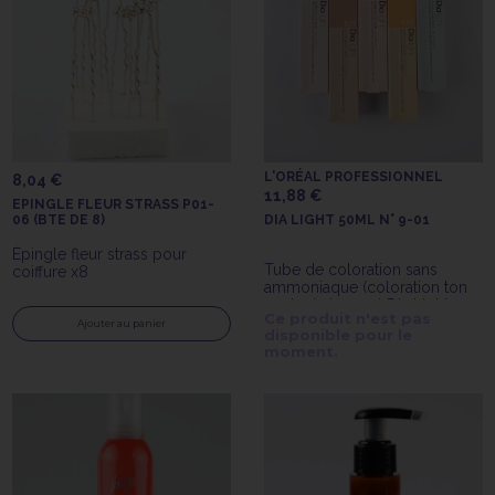
L'ORÉAL PROFESSIONNEL
8,04 €
11,88 €
EPINGLE FLEUR STRASS P01-
06 (BTE DE 8)
DIA LIGHT 50ML N° 9-01
Épingle fleur strass pour
Tube de coloration sans
coiffure x8
ammoniaque (coloration ton
sur ton) de 50ml Dia Light
Ce produit n'est pas
n°9.01 de L'Oréal
Ajouter au panier
disponible pour le
Professionnel
moment.