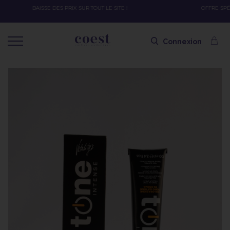
OFFRE SPÉCIALE SOLAIRE SKEYMZEE ! SOIN HYDRATANT + SPRAY + SHAMPOING =
SHAMPOING OFFERT AVEC LE CODE SOLAIRE
Connexion