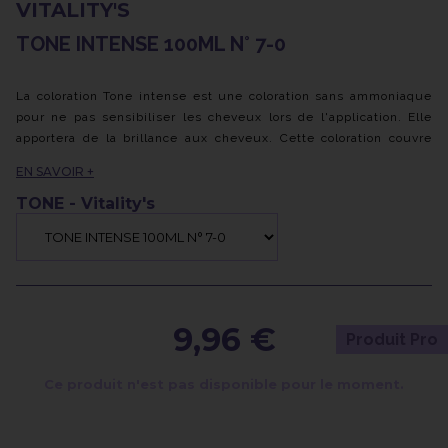
VITALITY'S
TONE INTENSE 100ML N° 7-0
La coloration Tone intense est une coloration sans ammoniaque
pour ne pas sensibiliser les cheveux lors de l'application. Elle
apportera de la brillance aux cheveux. Cette coloration couvre
jusqu'à 70% des cheveux blancs et s'estompe au fil des lavages
EN SAVOIR +
sans effet racine. A utiliser exclusivement avec les activateurs
Tone 6 et 13 volumes.
TONE - Vitality's
9,96 €
Produit Pro
Ce produit n'est pas disponible pour le moment.