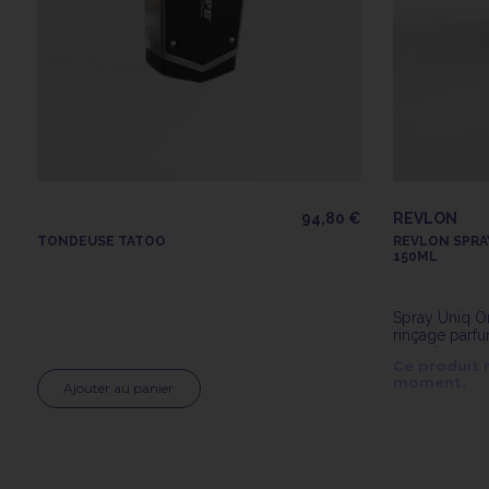
94,80 €
REVLON
TONDEUSE TATOO
REVLON SPRA
150ML
Spray Uniq On
rinçage parfu
200ml
Ce produit 
moment.
Ajouter au panier