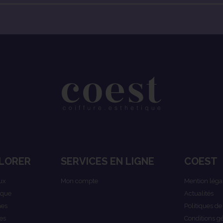
LORER
SERVICES EN LIGNE
COEST
ux
Mon compte
Mention léga
ique
Actualités
es
Politiques de
es
Conditions g