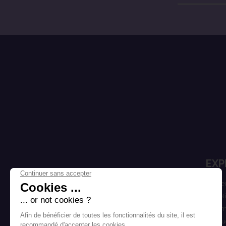
EXP
Cheve
Esthét
Homm
Marqu