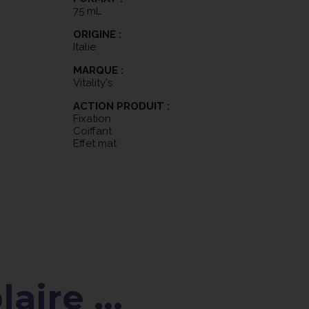
75 mL
ORIGINE :
Italie
MARQUE :
Vitality's
ACTION PRODUIT :
Fixation
Coiffant
Effet mat
aire ...