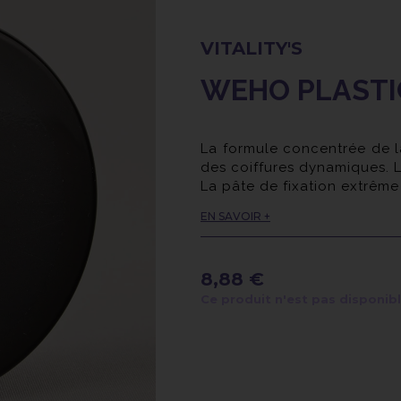
VITALITY'S
WEHO PLASTI
La formule concentrée de l
des coiffures dynamiques. L
La pâte de fixation extrême 
Elle n'alourdit pas les che
EN SAVOIR +
de fixation 4, la chevelure 
mat.
8,88 €
Ce produit n'est pas disponib