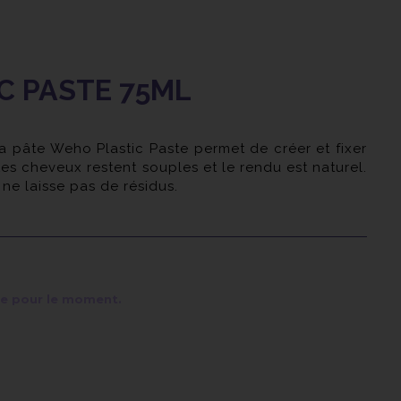
C PASTE 75ML
a pâte Weho Plastic Paste permet de créer et fixer
es cheveux restent souples et le rendu est naturel.
ne laisse pas de résidus.
veux et n'a pas d'effet carton. Grâce à son niveau
reste en place toute la journée. Elle a un effet extra
le pour le moment.