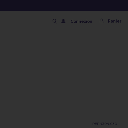
NG OFFERT AVEC LE CODE SOLAIRE
Panier
Connexion
REF 4304.030