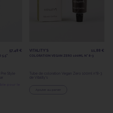
57,48 €
VITALITY'S
11,88 €
 5.5"
COLORATION VEGAN ZERO 100ML N° 8-3
Pre Style
Tube de coloration Vegan Zero 100ml n°8-3
uar
de Vitality's
ble pour le
Ajouter au panier