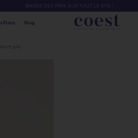
EE ! SOIN HYDRATANT + SPRAY + SHAMPOING = SHAMPOI
s Plans
Blog
PASTE 75ML