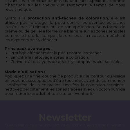
suivant les recommandations du fabricant. Appliquez comme
d’habitude sur les cheveux et respectez le temps de pose
réduit indiqué.
Quant à la
protection anti-tâches de coloration
, elle est
utilisée pour protéger la peau contre les éventuelles taches
laissées par la teinture lors de son application. Sous forme de
crème ou de gel, elle forme une barrière sur les zones sensibles
comme le front, les tempes, les oreilles et la nuque, empêchant
les pigments de s’y déposer.
Principaux avantages :
Protège efficacement la peau contre les taches.
Simplifie le nettoyage après la coloration.
Convient à tous types de peaux, y compris les plus sensibles.
Mode d’utilisation :
Appliquez une fine couche de produit sur le contour du visage
et les zones susceptibles d’être touchées avant de commencer
l’application de la coloration. Une fois la coloration terminée,
nettoyez délicatement les zones traitées avec un coton humide
pour retirer le produit et toute trace éventuelle.
Newsletter
Si vous souhaitez suivre notre actualité, inscrivez-vous à notre newsletter.