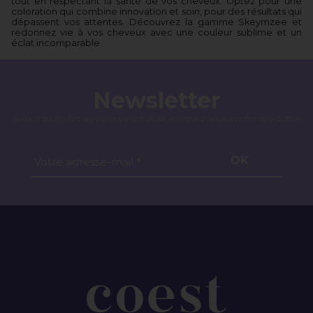
tout en respectant la santé de vos cheveux. Optez pour une
coloration qui combine innovation et soin, pour des résultats qui
dépassent vos attentes. Découvrez la gamme Skeymzee et
redonnez vie à vos cheveux avec une couleur sublime et un
éclat incomparable.
Newsletter
Si vous souhaitez suivre notre actualité, inscrivez-vous à notre newsletter.
OK
Votre adresse-mail *