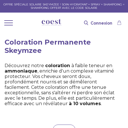
OFFRE SPÉCIALE SOLAIRE SKEYMZEE ! SOIN HYDRATANT + SPRAY + SHAMPOING =
SHAMPOING OFFERT AVEC LE CODE SOLAIRE
Connexion
Coloration Permanente
Skeymzee
Découvrez notre
coloration
à faible teneur en
ammoniaque
, enrichie d'un complexe vitaminé
protecteur. Vos cheveux seront doux,
profondément nourris et se démêleront
facilement. Cette coloration offre une tenue
exceptionnelle, sans s'altérer ni perdre son éclat
avec le temps. De plus, elle est particulièrement
efficace avec un révélateur
à 10 volumes
.