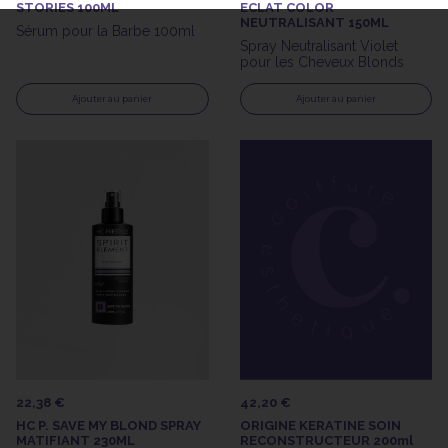
STORIES 100ML
ECLAT COLOR
NEUTRALISANT 150ML
Sérum pour la Barbe 100ml
Spray Neutralisant Violet
pour les Cheveux Blonds
Ajouter au panier
Ajouter au panier
22,38 €
42,20 €
HC P. SAVE MY BLOND SPRAY
ORIGINE KERATINE SOIN
MATIFIANT 230ML
RECONSTRUCTEUR 200ml