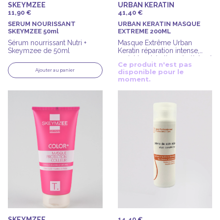
SKEYMZEE
URBAN KERATIN
11,90 €
41,40 €
SERUM NOURISSANT
URBAN KERATIN MASQUE
SKEYMZEE 50ml
EXTREME 200ML
Sérum nourrissant Nutri +
Masque Extrême Urban
Skeymzee de 50ml
Keratin réparation intense,
enrichi en kératine végétale et
Ce produit n'est pas
protéine de blé de 200ml
Ajouter au panier
disponible pour le
moment.
SKEYMZEE
14,40 €