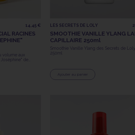
14,45 €
LES SECRETS DE LOLY
2
IAL RACINES
SMOOTHIE VANILLE YLANG LA
SEPHINE"
CAPILLAIRE 250ml
Smoothie Vanille Ylang des Secrets de Lol
250ml
u volume aux
e Joséphine" de
Ajouter au panier