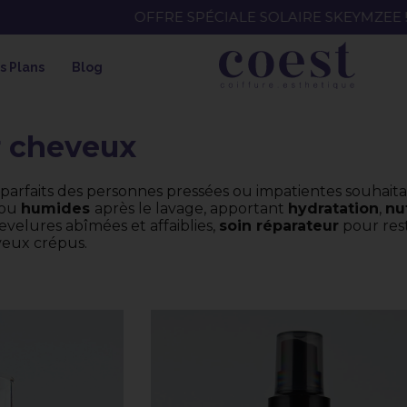
EE ! SOIN HYDRATANT + SPRAY + SHAMPOING = SHAMPOI
s Plans
Blog
r cheveux
és parfaits des personnes pressées ou impatientes souha
ou
humides
après le lavage, apportant
hydratation
,
nu
evelures abîmées et affaiblies,
soin réparateur
pour rest
veux crépus.