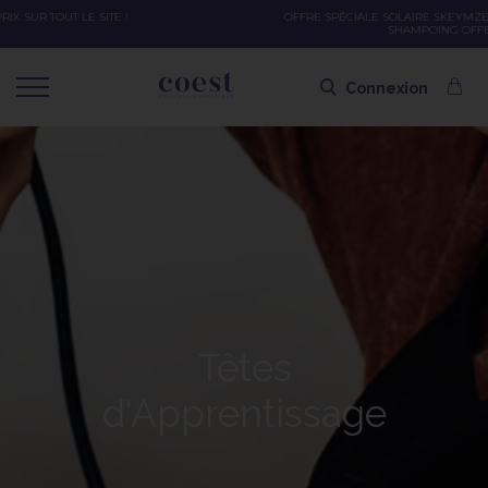
OFFRE SPÉCIALE SOLAIRE SKEYMZEE ! SOIN HYDRATANT + SPRAY + SHAMPOING =
SHAMPOING OFFERT AVEC LE CODE SOLAIRE
Connexion
Têtes
d'Apprentissage