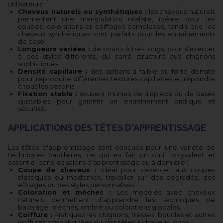
utilisateurs :
Cheveux naturels ou synthétiques :
les cheveux naturels
permettent une manipulation réaliste, idéale pour les
coupes, colorations et coiffages complexes, tandis que les
cheveux synthétiques sont parfaits pour les entraînements
de base.
Longueurs variées :
de courts à très longs, pour s'exercer
à des styles différents, du carré structuré aux chignons
sophistiqués.
Densité capillaire :
des options à faible ou forte densité
pour reproduire différentes textures capillaires et répondre
à tous les besoins.
Fixation stable :
souvent munies de trépieds ou de bases
ajustables pour garantir un entraînement pratique et
sécurisé.
APPLICATIONS DES TÊTES D'APPRENTISSAGE
Les têtes d'apprentissage sont conçues pour une variété de
techniques capillaires, ce qui en fait un outil polyvalent et
essentiel dans les salons d’apprentissage ou à domicile :
Coupe de cheveux :
Idéal pour s’exercer aux coupes
classiques ou modernes, travailler sur des dégradés, des
effilages ou des styles personnalisés.
Coloration et mèches :
Les modèles avec cheveux
naturels permettent d’apprendre les techniques de
balayage, mèches, ombré ou colorations globales.
Coiffure :
Pratiquez les chignons, tresses, boucles et autres
coiffures sophistiquées sur des têtes à cheveux longs.