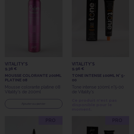
VITALITY'S
VITALITY'S
9,36 €
9,96 €
MOUSSE COLORANTE 200ML
TONE INTENSE 100ML N° 5-
PLATINE 08
00
Mousse colorante platine 08
Tone intense 100ml n°5-00
Vitality's de 200ml
de Vitality's
Ce produit n'est pas
Ajouter au panier
disponible pour le
moment.
PRO
PRO