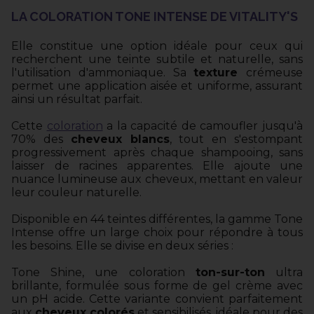
LA COLORATION TONE INTENSE DE VITALITY'S
Elle constitue une option idéale pour ceux qui
recherchent une teinte subtile et naturelle, sans
l'utilisation d'ammoniaque. Sa
texture
crémeuse
permet une application aisée et uniforme, assurant
ainsi un résultat parfait.
Cette
coloration
a la capacité de camoufler jusqu'à
70% des
cheveux blancs
, tout en s'estompant
progressivement après chaque shampooing, sans
laisser de racines apparentes. Elle ajoute une
nuance lumineuse aux cheveux, mettant en valeur
leur couleur naturelle.
Disponible en 44 teintes différentes, la gamme Tone
Intense offre un large choix pour répondre à tous
les besoins. Elle se divise en deux séries :
Tone Shine, une coloration
ton-sur-ton
ultra
brillante, formulée sous forme de gel crème avec
un pH acide. Cette variante convient parfaitement
aux
cheveux colorés
et sensibilisés, idéale pour des