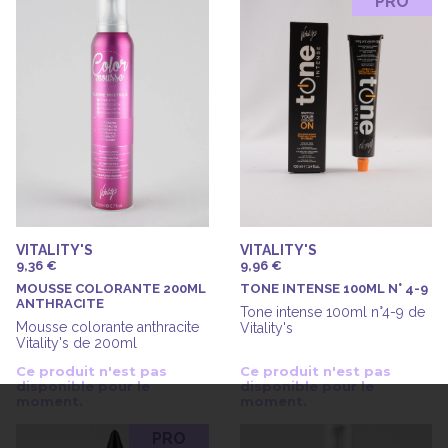
PRO
VITALITY'S
VITALITY'S
9,36 €
9,96 €
MOUSSE COLORANTE 200ML
TONE INTENSE 100ML N° 4-9
ANTHRACITE
Tone intense 100ml n°4-9 de
Mousse colorante anthracite
Vitality's
Vitality's de 200ml
Ce produit n'est pas
Ce produit n'est pas
disponible pour le
disponible pour le
moment.
moment.
PRO