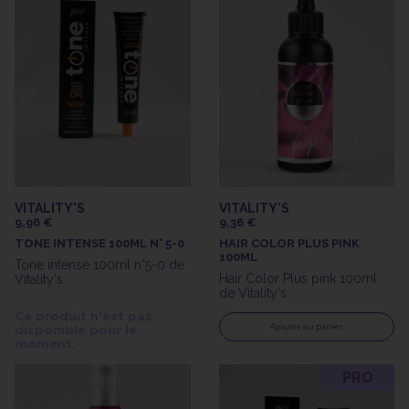
VITALITY'S
VITALITY'S
9,96 €
9,36 €
TONE INTENSE 100ML N° 5-0
HAIR COLOR PLUS PINK
100ML
Tone intense 100ml n°5-0 de
Hair Color Plus pink 100ml
Vitality's
de Vitality's
Ce produit n'est pas
Ajouter au panier
disponible pour le
moment.
PRO