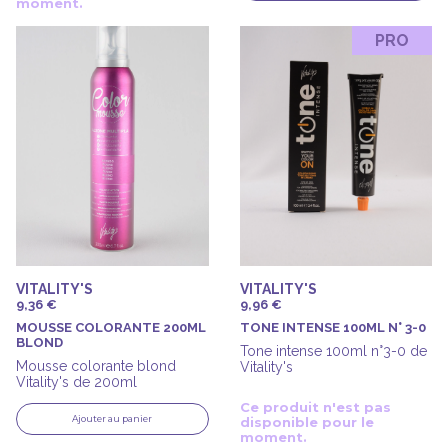
moment.
PRO
VITALITY'S
VITALITY'S
9,36 €
9,96 €
MOUSSE COLORANTE 200ML
TONE INTENSE 100ML N° 3-0
BLOND
Tone intense 100ml n°3-0 de
Mousse colorante blond
Vitality's
Vitality's de 200ml
Ce produit n'est pas
Ajouter au panier
disponible pour le
moment.