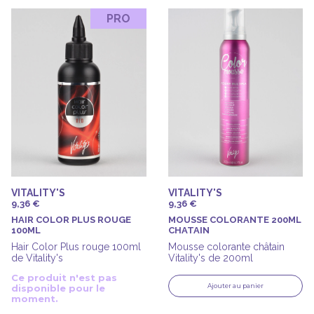
PRO
VITALITY'S
VITALITY'S
9,36 €
9,36 €
HAIR COLOR PLUS ROUGE
MOUSSE COLORANTE 200ML
100ML
CHATAIN
Hair Color Plus rouge 100ml
Mousse colorante châtain
de Vitality's
Vitality's de 200ml
Ce produit n'est pas
Ajouter au panier
disponible pour le
moment.