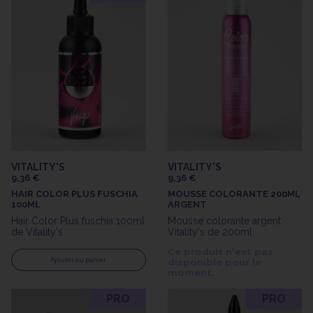
VITALITY'S
VITALITY'S
9,36 €
9,36 €
HAIR COLOR PLUS FUSCHIA
MOUSSE COLORANTE 200ML
100ML
ARGENT
Hair Color Plus fuschia 100ml
Mousse colorante argent
de Vitality's
Vitality's de 200ml
Ce produit n'est pas
Ajouter au panier
disponible pour le
moment.
PRO
PRO