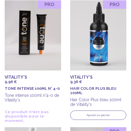
PRO
PRO
VITALITY'S
VITALITY'S
9,96 €
9,36 €
TONE INTENSE 100ML N° 4-0
HAIR COLOR PLUS BLEU
100ML
Tone intense 100ml n°4-0 de
Hair Color Plus bleu 100ml
Vitality's
de Vitality's
Ce produit n'est pas
Ajouter au panier
disponible pour le
moment.